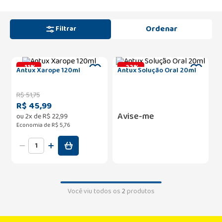
Filtrar
-
11
%
-
22
%
Antux Xarope 120ml
Antux Solução Oral 20ml
R$
51
,
75
R$ 45,99
Avise-me
ou
2
x de
R$
22
,
99
Economia de
R$ 5,76
Você viu todos os
2
produtos