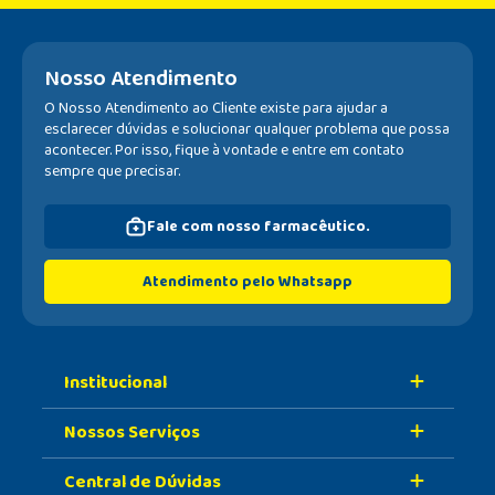
Nosso Atendimento
O Nosso Atendimento ao Cliente existe para ajudar a
esclarecer dúvidas e solucionar qualquer problema que possa
acontecer. Por isso, fique à vontade e entre em contato
sempre que precisar.
Fale com nosso farmacêutico.
Atendimento pelo Whatsapp
Institucional
Nossos Serviços
Sobre A Nossa Drogaria
Central de Dúvidas
Nossa História
Retire Na Loja