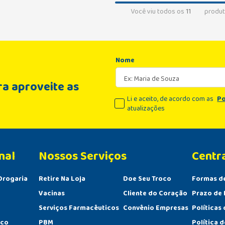
Você viu todos os
11
produt
Nome
a aproveite as
Li e aceito, de acordo com as
Po
atualizações
nal
Centr
Drogaria
Retire Na Loja
Doe Seu Troco
Formas d
Vacinas
Cliente do Coração
Prazo de 
Serviços Farmacêuticos
Convênio Empresas
Políticas
sco
PBM
Política 