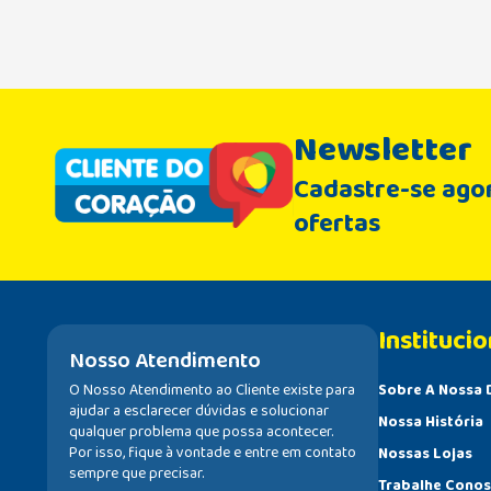
Newsletter
Cadastre-se agor
ofertas
Institucio
Nosso Atendimento
O Nosso Atendimento ao Cliente existe para
Sobre A Nossa 
ajudar a esclarecer dúvidas e solucionar
Nossa História
qualquer problema que possa acontecer.
Por isso, fique à vontade e entre em contato
Nossas Lojas
sempre que precisar.
Trabalhe Cono