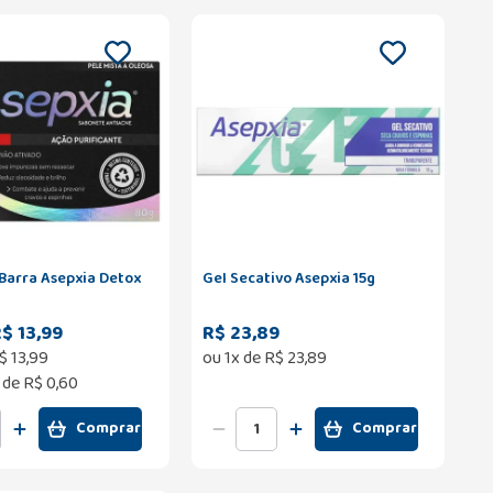
Barra Asepxia Detox
Gel Secativo Asepxia 15g
$ 13,99
R$ 23,89
$
13
,
99
ou
1
x de
R$
23
,
89
 de
R$ 0,60
Comprar
Comprar