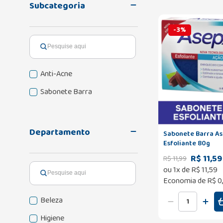
Subcategoria
-
3
%
Anti-Acne
Sabonete Barra
Departamento
Sabonete Barra As
Esfoliante 80g
R$ 11,59
R$
11
,
99
ou
1
x de
R$
11
,
59
Economia de
R$ 0
Beleza
Higiene