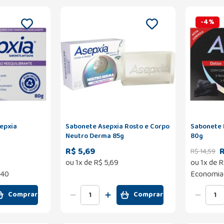
-
4
%
epxia
Sabonete Asepxia Rosto e Corpo
Sabonete 
Neutro Derma 85g
80g
R$ 5,69
R
R$
14
,
59
ou
1
x de
R$
5
,
69
ou
1
x de
R
,40
Economia
Comprar
Comprar