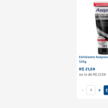
Esfoliante Asepxi
120g
R$ 21,59
ou
1
x de
R$
21
,
59