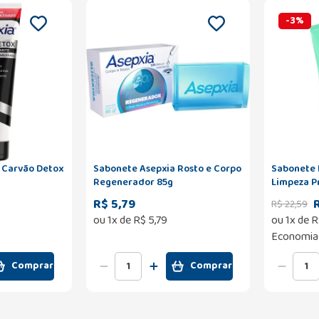
-
3
%
a Carvão Detox
Sabonete Asepxia Rosto e Corpo
Sabonete 
Regenerador 85g
Limpeza P
R$ 5,79
R$
22
,
59
ou
1
x de
R$
5
,
79
ou
1
x de
R
Economia
Comprar
Comprar