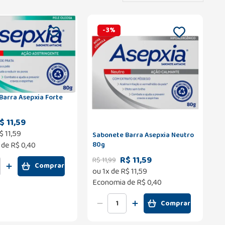
-
3
%
Barra Asepxia Forte
$ 11,59
$
11
,
59
Sabonete Barra Asepxia Neutro
80g
 de
R$ 0,40
R$ 11,59
R$
11
,
99
Comprar
ou
1
x de
R$
11
,
59
Economia de
R$ 0,40
Comprar