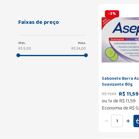
-
3
%
Faixas de preço
R$ 5,00
R$ 24,00
Sabonete Barra As
Suavizante 80g
R$ 11,59
R$
11
,
99
ou
1
x de
R$
11
,
59
Economia de
R$ 0