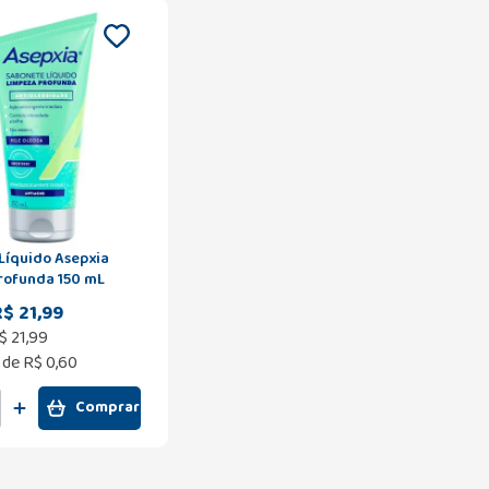
Líquido Asepxia
rofunda 150 mL
R$ 21,99
$
21
,
99
 de
R$ 0,60
Comprar