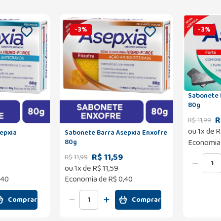
-
3
%
-
3
%
Sabonete 
80g
R
R$
11
,
99
ou
1
x de
R
epxia
Sabonete Barra Asepxia Enxofre
80g
Economia
R$ 11,59
R$
11
,
99
ou
1
x de
R$
11
,
59
,40
Economia de
R$ 0,40
Comprar
Comprar