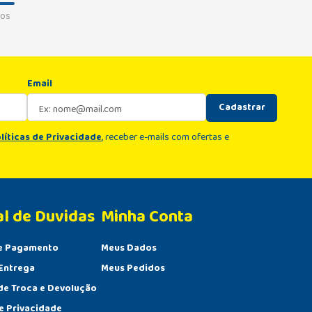
os
Email
Cadastrar
líticas de Privacidade
, receber e-mails com ofertas e
al de Duvidas
Minha Conta 
e Pagamento
Meus Dados
Entrega
Meus Pedidos
 de Troca e Devolução
de Privacidade