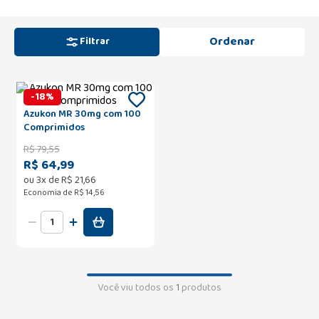
Filtrar
-
18
%
Azukon MR 30mg com 100
Comprimidos
R$
79
,
55
R$ 64,99
ou
3
x de
R$
21
,
66
Economia de
R$ 14,56
Você viu todos os
1
produtos