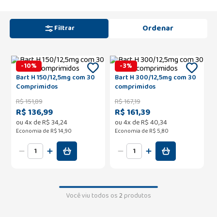
Filtrar
-
10
%
-
3
%
Bart H 150/12,5mg com 30
Bart H 300/12,5mg com 30
Comprimidos
comprimidos
R$
151
,
89
R$
167
,
19
R$ 136,99
R$ 161,39
ou
4
x de
R$
34
,
24
ou
4
x de
R$
40
,
34
Economia de
R$ 14,90
Economia de
R$ 5,80
Você viu todos os
2
produtos