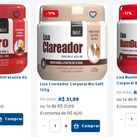
-
11
%
-
11
%
 Hidratante do
Lisa Bumb
Corporal B
Lisa Clareador Corporal Bio Soft
120g
R
R$
17
,
59
R$ 31,99
ou
1
x de
R
R$
35
,
99
ou
1
x de
R$
31
,
99
10
Economia
Economia de
R$ 4,00
Comprar
Comprar