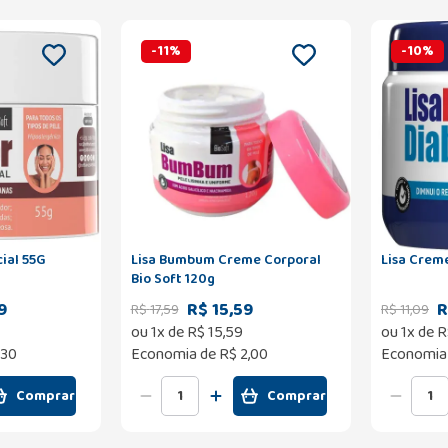
-
11
%
-
10
%
cial 55G
Lisa Bumbum Creme Corporal
Lisa Crem
Bio Soft 120g
9
R$ 15,59
R
R$
17
,
59
R$
11
,
09
ou
1
x de
R$
15
,
59
ou
1
x de
R
,30
Economia de
R$ 2,00
Economia
Comprar
Comprar