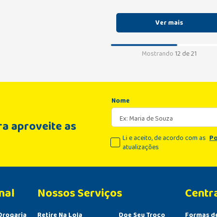
Mostrando
12 de 21
Nome
a aproveite as
Li e aceito, de acordo com as
Po
atualizações
nal
Centr
Drogaria
Retire Na Loja
Doe Seu Troco
Formas d