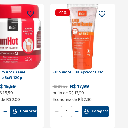
-
11
%
um Hot Creme
Esfoliante Lisa Apricot 180g
io Soft 120g
$ 15,59
R$ 17,99
R$
20
,
29
$
15
,
59
ou
1
x de
R$
17
,
99
 de
R$ 2,00
Economia de
R$ 2,30
Comprar
Comprar