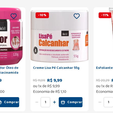
-
10
%
-
11
%
dor Óleo de
Creme Lisa Pé Calcanhar 55g
Esfoliante
Niacinamida
9
R$ 9,99
R$
11
,
09
R$
20
,
29
ou
1
x de
R$
9
,
99
ou
1
x de
R
,00
Economia de
R$ 1,10
Economia
Comprar
Comprar