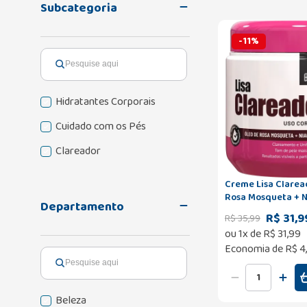
Subcategoria
-
11
%
Hidratantes Corporais
Cuidado com os Pés
Clareador
Creme Lisa Clarea
Rosa Mosqueta + 
Departamento
120g
R$ 31,9
R$
35
,
99
ou
1
x de
R$
31
,
99
Economia de
R$ 4
Beleza