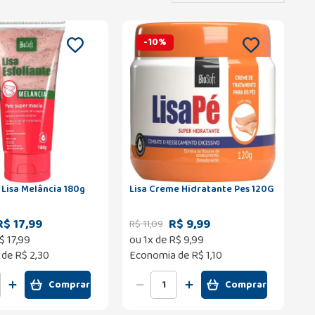
-
10
%
 Lisa Melância 180g
Lisa Creme Hidratante Pes 120G
R$ 17,99
R$ 9,99
R$
11
,
09
$
17
,
99
ou
1
x de
R$
9
,
99
 de
R$ 2,30
Economia de
R$ 1,10
Comprar
Comprar