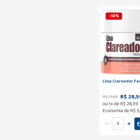
-
10
%
Llisa Clareador Fa
R$ 28,5
R$
31
,
89
ou
1
x de
R$
28
,
59
Economia de
R$ 3