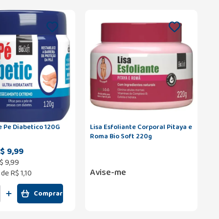
e Pe Diabetico 120G
Lisa Esfoliante Corporal Pitaya e
Roma Bio Soft 220g
$ 9,99
$
9
,
99
Avise-me
 de
R$ 1,10
Comprar