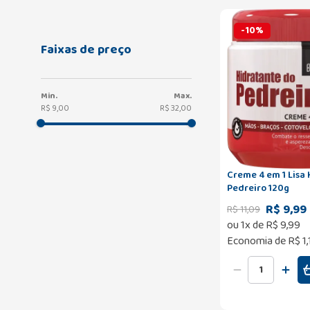
-
10
%
Faixas de preço
R$ 9,00
R$ 32,00
Creme 4 em 1 Lisa
Pedreiro 120g
R$ 9,99
R$
11
,
09
ou
1
x de
R$
9
,
99
Economia de
R$ 1,