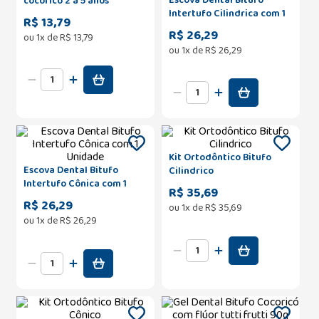
cocoricó 2 a 5 anos
Intertufo Cilindrica com 1
R$ 13,79
Unidade
R$ 26,29
ou
1
x de
R$
13
,
79
ou
1
x de
R$
26
,
29
Kit Ortodôntico Bitufo
Escova Dental Bitufo
Cilindrico
Intertufo Cônica com 1
R$ 35,69
Unidade
R$ 26,29
ou
1
x de
R$
35
,
69
ou
1
x de
R$
26
,
29