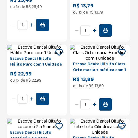
R$ 25,49
Unidade
R$ 13,79
ou
1
x de
R$
25
,
49
ou
1
x de
R$
13
,
79
Escova Dental Bitufo
Escova Dental Bitufo Class
Hálito Puro com 1 Unidade
Orto macia + médica com 1
R$ 22,99
unidade
R$ 13,89
ou
1
x de
R$
22
,
99
ou
1
x de
R$
13
,
89
Escova Dental Bitufo
Escova Dental Bitufo