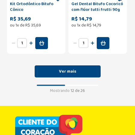
Kit Ortodôntico Bitufo
Gel Dental Bitufo Cocoricó
Cônico
com flúor tutti frutti 90g
R$ 35,69
R$ 14,79
ou
1
x de
R$
35
,
69
ou
1
x de
R$
14
,
79
Mostrando
12 de 26