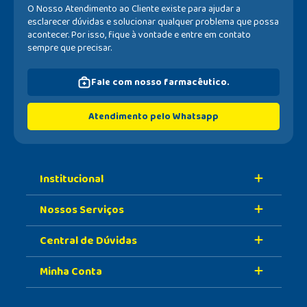
O Nosso Atendimento ao Cliente existe para ajudar a
esclarecer dúvidas e solucionar qualquer problema que possa
acontecer. Por isso, fique à vontade e entre em contato
sempre que precisar.
Fale com nosso farmacêutico.
Atendimento pelo Whatsapp
Institucional
Nossos Serviços
Sobre A Nossa Drogaria
Central de Dúvidas
Nossa História
Retire Na Loja
Nossas Lojas
Minha Conta
Vacinas
Formas de Pagamento
Trabalhe Conosco
Serviços Farmacêuticos
Prazo de Entrega
Meus Dados