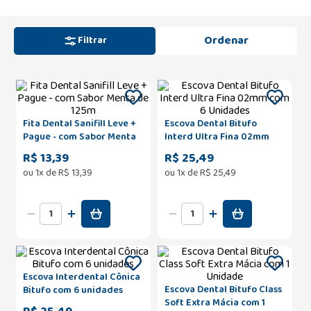
Filtrar
Fita Dental Sanifill Leve +
Escova Dental Bitufo
Pague - com Sabor Menta
Interd Ultra Fina 02mm
de 125m
com 6 Unidades
R$ 13,39
R$ 25,49
ou
1
x de
R$
13
,
39
ou
1
x de
R$
25
,
49
Escova Interdental Cônica
Escova Dental Bitufo Class
Bitufo com 6 unidades
Soft Extra Mácia com 1