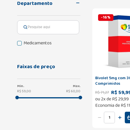
Departamento
-
16
%
Medicamentos
Faixas de preço
Bivolet 5mg com 3
Comprimidos
R$ 59,9
R$ 59,00
R$ 60,00
R$
71
,
27
ou
2
x de
R$
29
,
99
Economia de
R$ 1