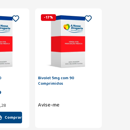
-
17
%
0
Bivolet 5mg com 90
Comprimidos
9
Avise-me
1,28
Comprar