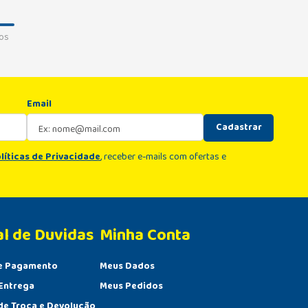
os
Email
Cadastrar
líticas de Privacidade
, receber e-mails com ofertas e
al de Duvidas
Minha Conta 
e Pagamento
Meus Dados
Entrega
Meus Pedidos
 de Troca e Devolução