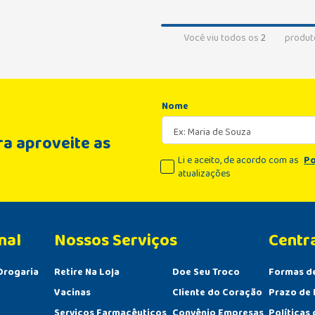
Você viu todos os
2
produt
Nome
a aproveite as
Li e aceito, de acordo com as
Po
atualizações
nal
Centr
Drogaria
Retire Na Loja
Doe Seu Troco
Formas d
Vacinas
Cliente do Coração
Prazo de 
Serviços Farmacêuticos
Convênio Empresas
Políticas