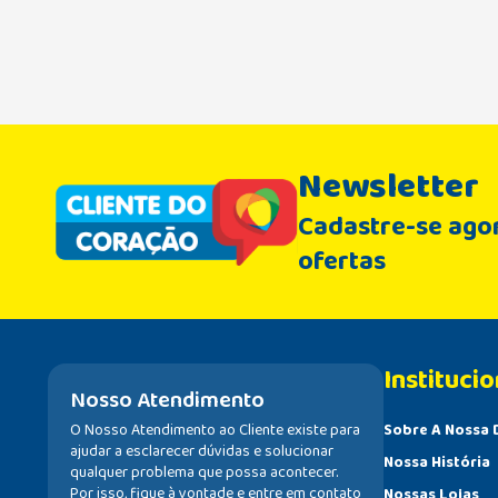
Newsletter
Cadastre-se agor
ofertas
Institucio
Nosso Atendimento
O Nosso Atendimento ao Cliente existe para
Sobre A Nossa 
ajudar a esclarecer dúvidas e solucionar
Nossa História
qualquer problema que possa acontecer.
Por isso, fique à vontade e entre em contato
Nossas Lojas