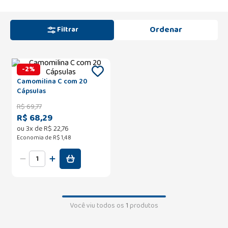
Filtrar
-
2
%
Camomilina C com 20
Cápsulas
R$
69
,
77
R$ 68,29
ou
3
x de
R$
22
,
76
Economia de
R$ 1,48
Você viu todos os
1
produtos