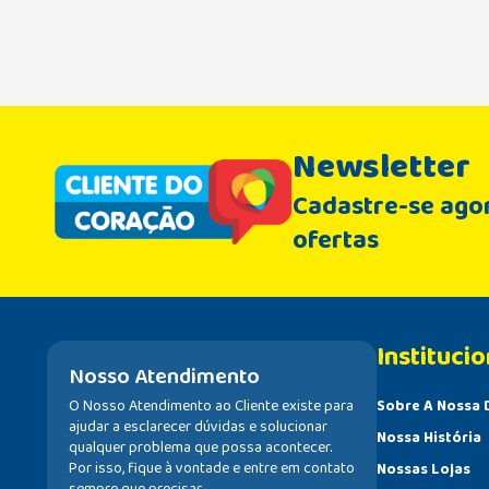
Newsletter
Cadastre-se agor
ofertas
Institucio
Nosso Atendimento
O Nosso Atendimento ao Cliente existe para
Sobre A Nossa 
ajudar a esclarecer dúvidas e solucionar
Nossa História
qualquer problema que possa acontecer.
Por isso, fique à vontade e entre em contato
Nossas Lojas