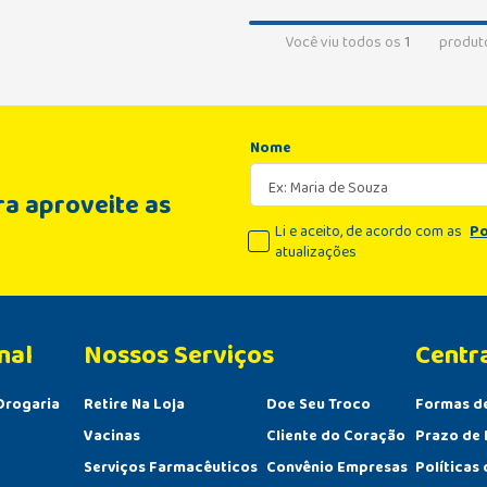
Você viu todos os
1
produt
Nome
a aproveite as
Li e aceito, de acordo com as
Po
atualizações
nal
Centr
Drogaria
Retire Na Loja
Doe Seu Troco
Formas d
Vacinas
Cliente do Coração
Prazo de 
Serviços Farmacêuticos
Convênio Empresas
Políticas