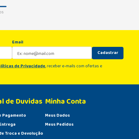
os
Email
Cadastrar
líticas de Privacidade
, receber e-mails com ofertas e
al de Duvidas
Minha Conta 
e Pagamento
Meus Dados
Entrega
Meus Pedidos
 de Troca e Devolução