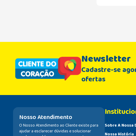
Newsletter
Cadastre-se agor
ofertas
Institucio
Nosso Atendimento
O Nosso Atendimento ao Cliente existe para
Sobre A Nossa 
ajudar a esclarecer dúvidas e solucionar
Nossa História