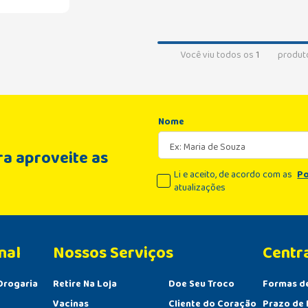
Você viu todos os
1
produt
Nome
a aproveite as
Li e aceito, de acordo com as
Po
atualizações
nal
Centr
Drogaria
Retire Na Loja
Doe Seu Troco
Formas d
Vacinas
Cliente do Coração
Prazo de 