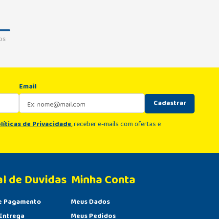
os
Email
Cadastrar
líticas de Privacidade
, receber e-mails com ofertas e
al de Duvidas
Minha Conta 
e Pagamento
Meus Dados
Entrega
Meus Pedidos