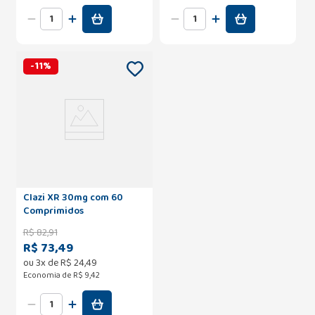
-
11
%
Clazi XR 30mg com 60
Comprimidos
R$
82
,
91
R$ 73,49
ou
3
x de
R$
24
,
49
Economia de
R$ 9,42