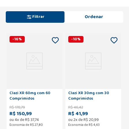
Filtrar
-
16
%
-
10
%
Clazi XR 60mg com 60
Clazi XR 30mg com 30
Comprimidos
Comprimidos
R$
178
,
79
R$
46
,
42
R$ 150,99
R$ 41,99
ou
4
x de
R$
37
,
74
ou
2
x de
R$
20
,
99
Economia de
R$ 27,80
Economia de
R$ 4,43