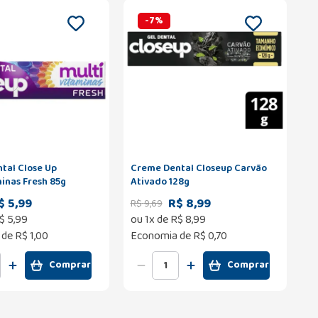
-
7
%
tal Close Up
Creme Dental Closeup Carvão
inas Fresh 85g
Ativado 128g
$ 5,99
R$ 8,99
R$
9
,
69
$
5
,
99
ou
1
x de
R$
8
,
99
 de
R$ 1,00
Economia de
R$ 0,70
Comprar
Comprar