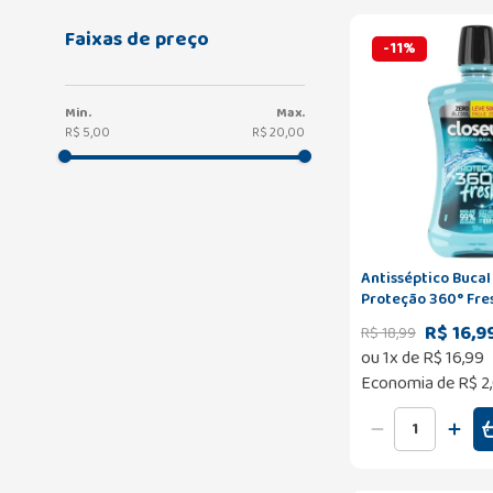
Faixas de preço
-
11
%
R$ 5,00
R$ 20,00
Antisséptico Bucal
Proteção 360° Fres
Álcool Leve 500ml
R$ 16,9
R$
18
,
99
ou
1
x de
R$
16
,
99
Economia de
R$ 2