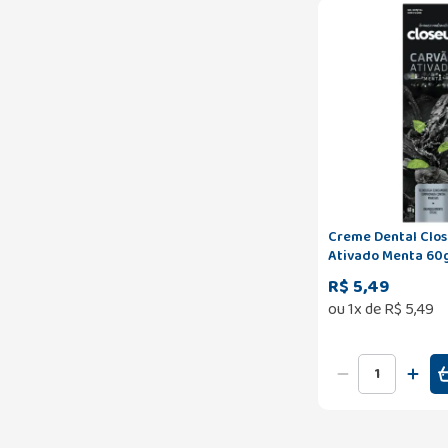
Creme Dental Clo
Ativado Menta 60
R$ 5,49
ou
1
x de
R$
5
,
49