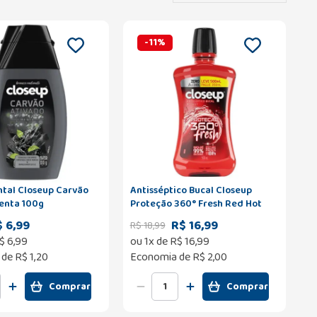
-
11
%
tal Closeup Carvão
Antisséptico Bucal Closeup
enta 100g
Proteção 360° Fresh Red Hot
Zero Álcool Leve 500ml Pague
 6,99
R$ 16,99
R$
18
,
99
350ml
$
6
,
99
ou
1
x de
R$
16
,
99
 de
R$ 1,20
Economia de
R$ 2,00
Comprar
Comprar