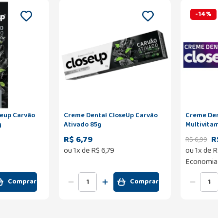
-
14
%
seup Carvão
Creme Dental CloseUp Carvão
Creme Den
g
Ativado 85g
Multivitam
R$ 6,79
R
R$
6
,
99
ou
1
x de
R$
6
,
79
ou
1
x de
R
Economia
Comprar
Comprar