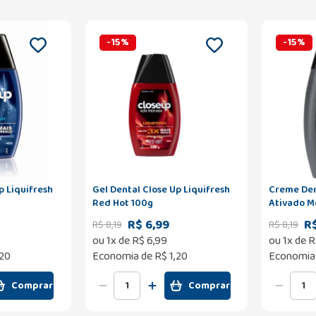
-
15
%
-
15
%
p Liquifresh
Gel Dental Close Up Liquifresh
Creme Den
Red Hot 100g
Ativado M
R$ 6,99
R$
R$
8
,
19
R$
8
,
19
ou
1
x de
R$
6
,
99
ou
1
x de
R
,20
Economia de
R$ 1,20
Economia
Comprar
Comprar