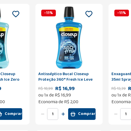
-
11
%
-
11
%
 Closeup
Antisséptico Bucal Closeup
Enxaguant
h Ice Zero
Proteção 360° Fresh Ice Leve
35ml Spra
 Pague 350ml
500ml Pague 350ml
9
R$ 16,99
R
R$
18
,
99
R$
13
,
39
ou
1
x de
R$
16
,
99
ou
1
x de
R
,00
Economia de
R$ 2,00
Economia
Comprar
Comprar