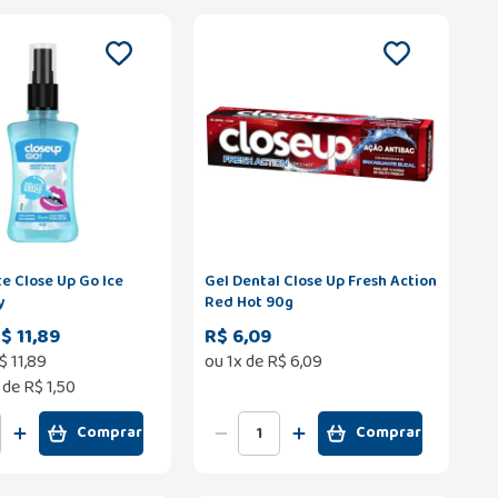
e Close Up Go Ice
Gel Dental Close Up Fresh Action
y
Red Hot 90g
$ 11,89
R$ 6,09
$
11
,
89
ou
1
x de
R$
6
,
09
 de
R$ 1,50
Comprar
Comprar