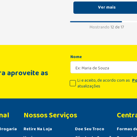
Mostrando
12 de 17
Nome
a aproveite as
Li e aceito, de acordo com as
Po
atualizações
nal
Centr
Drogaria
Retire Na Loja
Doe Seu Troco
Formas d