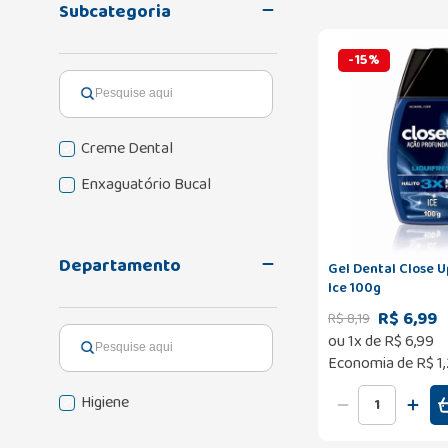
Subcategoria
-
15
%
Creme Dental
Enxaguatório Bucal
Departamento
Gel Dental Close U
Ice 100g
R$ 6,99
R$
8
,
19
ou
1
x de
R$
6
,
99
Economia de
R$ 1
Higiene