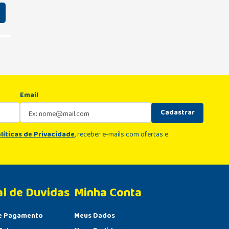
Email
Cadastrar
líticas de Privacidade
, receber e-mails com ofertas e
al de Duvidas
Minha Conta 
e Pagamento
Meus Dados