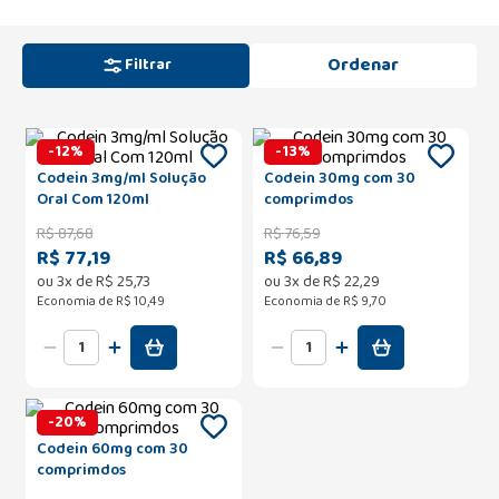
Filtrar
-
12
%
-
13
%
Codein 3mg/ml Solução
Codein 30mg com 30
Oral Com 120ml
comprimdos
R$
87
,
68
R$
76
,
59
R$ 77,19
R$ 66,89
ou
3
x de
R$
25
,
73
ou
3
x de
R$
22
,
29
Economia de
R$ 10,49
Economia de
R$ 9,70
-
20
%
Codein 60mg com 30
comprimdos