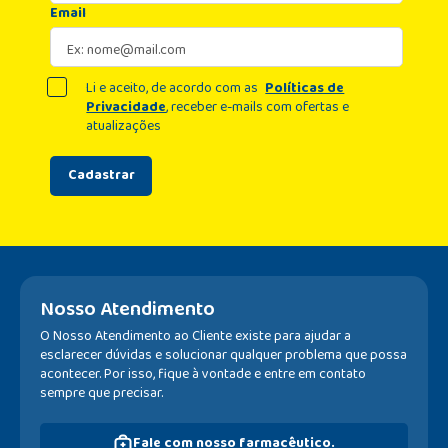
Email
Li e aceito, de acordo com as
Políticas de
Privacidade
, receber e-mails com ofertas e
atualizações
Cadastrar
Nosso Atendimento
O Nosso Atendimento ao Cliente existe para ajudar a
esclarecer dúvidas e solucionar qualquer problema que possa
acontecer. Por isso, fique à vontade e entre em contato
sempre que precisar.
Fale com nosso farmacêutico.