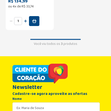
R$ 134,99
ou
4
x de
R$
33
,
74
Você viu todos os
3
produtos
Newsletter
Cadastre-se agora aproveite as ofertas
Nome