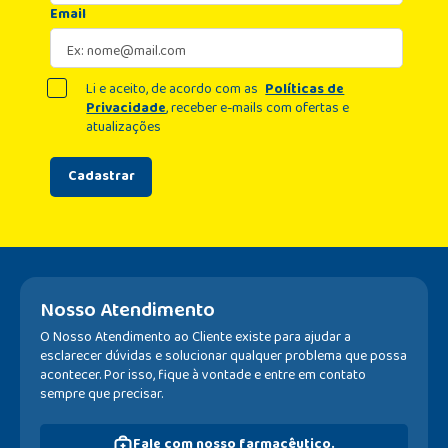
Email
Li e aceito, de acordo com as
Políticas de
Privacidade
, receber e-mails com ofertas e
atualizações
Cadastrar
Nosso Atendimento
O Nosso Atendimento ao Cliente existe para ajudar a
esclarecer dúvidas e solucionar qualquer problema que possa
acontecer. Por isso, fique à vontade e entre em contato
sempre que precisar.
Fale com nosso farmacêutico.