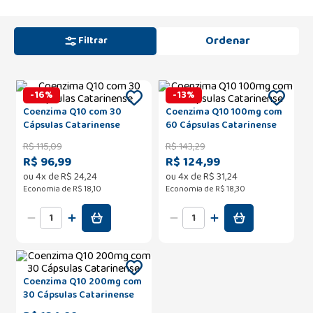
Filtrar
-
16
%
-
13
%
Coenzima Q10 com 30
Coenzima Q10 100mg com
Cápsulas Catarinense
60 Cápsulas Catarinense
R$
115
,
09
R$
143
,
29
R$ 96,99
R$ 124,99
ou
4
x de
R$
24
,
24
ou
4
x de
R$
31
,
24
Economia de
R$ 18,10
Economia de
R$ 18,30
Coenzima Q10 200mg com
30 Cápsulas Catarinense