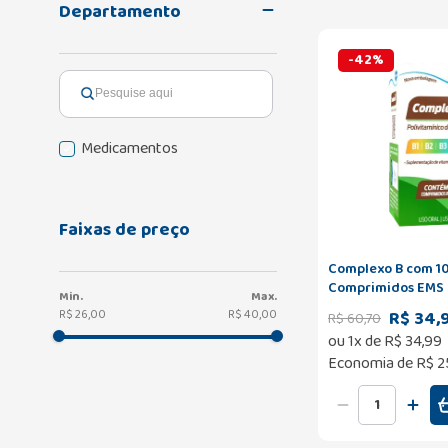
Departamento
-
42
%
Medicamentos
Faixas de preço
Complexo B com 1
Comprimidos EMS
R$ 34,
R$ 26,00
R$ 40,00
R$
60
,
70
ou
1
x de
R$
34
,
99
Economia de
R$ 2