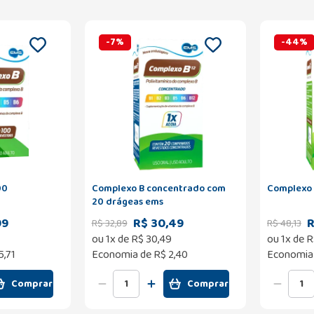
-
7
%
-
44
%
00
Complexo B concentrado com
Complexo 
20 drágeas ems
99
R$ 30,49
R
R$
32
,
89
R$
48
,
13
ou
1
x de
R$
30
,
49
ou
1
x de
R
5,71
Economia de
R$ 2,40
Economia
Comprar
Comprar