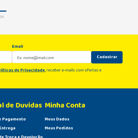
os
Email
Cadastrar
líticas de Privacidade
, receber e-mails com ofertas e
al de Duvidas
Minha Conta 
e Pagamento
Meus Dados
Entrega
Meus Pedidos
 de Troca e Devolução