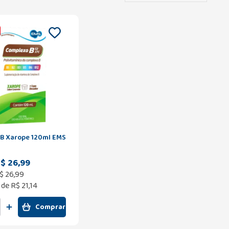
B Xarope 120ml EMS
$ 26,99
$
26
,
99
 de
R$ 21,14
Comprar