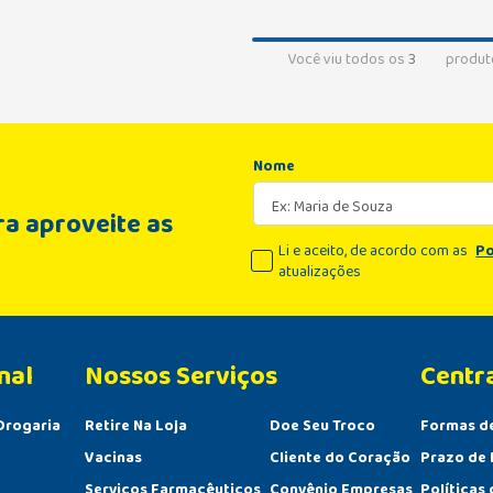
Você viu todos os
3
produt
Nome
a aproveite as
Li e aceito, de acordo com as
Po
atualizações
nal
Centr
Drogaria
Retire Na Loja
Doe Seu Troco
Formas d
Vacinas
Cliente do Coração
Prazo de 
Serviços Farmacêuticos
Convênio Empresas
Políticas