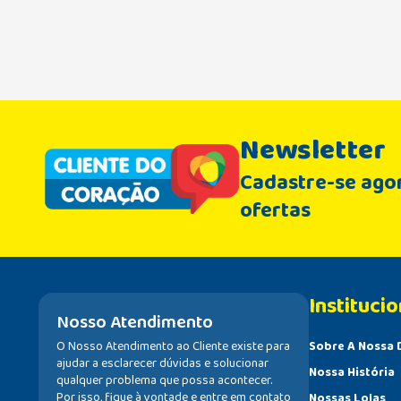
Newsletter
Cadastre-se agor
ofertas
Institucio
Nosso Atendimento
O Nosso Atendimento ao Cliente existe para
Sobre A Nossa 
ajudar a esclarecer dúvidas e solucionar
Nossa História
qualquer problema que possa acontecer.
Por isso, fique à vontade e entre em contato
Nossas Lojas