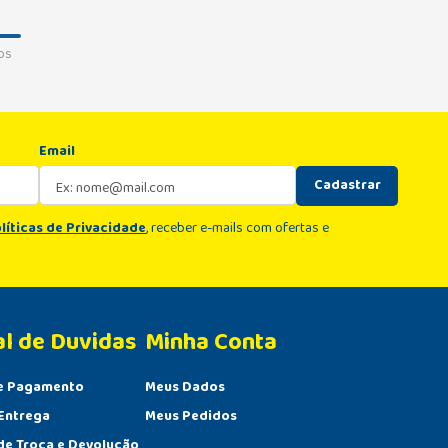
os
Email
Cadastrar
líticas de Privacidade
, receber e-mails com ofertas e
al de Duvidas
Minha Conta 
e Pagamento
Meus Dados
Entrega
Meus Pedidos
 de Troca e Devolução