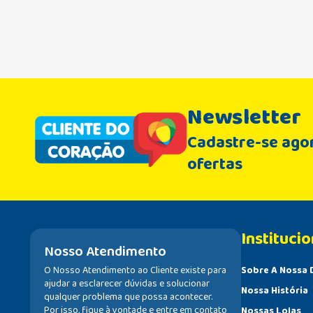
Newsletter
Cadastre-se agor
ofertas
Institucio
Nosso Atendimento
O Nosso Atendimento ao Cliente existe para
Sobre A Nossa 
ajudar a esclarecer dúvidas e solucionar
Nossa História
qualquer problema que possa acontecer.
Por isso, fique à vontade e entre em contato
Nossas Lojas