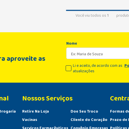
Você viu todos os
1
produt
Nome
a aproveite as
Li e aceito, de acordo com as
Po
atualizações
nal
Centr
Drogaria
Retire Na Loja
Doe Seu Troco
Formas d
Vacinas
Cliente do Coração
Prazo de 
Serviços Farmacêuticos
Convênio Empresas
Políticas