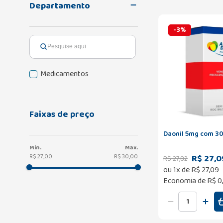
Departamento
-
3
%
Medicamentos
Faixas de preço
Daonil 5mg com 3
R$ 27,0
R$ 27,00
R$ 30,00
R$
27
,
82
ou
1
x de
R$
27
,
09
Economia de
R$ 0