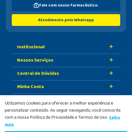
Fale com nosso farmacêutico.
Atendimento pelo Whatsapp
Institucional
Nossos Serviços
Sobre A Nossa Drogaria
Central de Dúvidas
Nossa História
Retire Na Loja
Nossas Lojas
Minha Conta
Vacinas
Formas de Pagamento
Trabalhe Conosco
Serviços Farmacêuticos
Prazo de Entrega
Meus Dados
Utilizamos cookies para oferecer a melhor experiência e
Formas de pagamento
PBM
personalizar conteúdo. Ao seguir navegando, você concorda
Política de Trocas e Devolução
Meus Pedidos
com a nossa Política de Privacidade e Termos de Uso.
Saiba
Selos de segurança
Doe Seu Troco
Política de Privacidade
mais