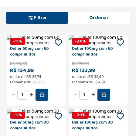
Filtrar
-
11
%
-
24
%
Deller 50mg com 60
Deller 100mg com 60
comprimidos
comprimidos
R$
150
,
91
R$
176
,
09
R$ 134,99
R$ 133,99
ou
4
x de
R$
33
,
74
ou
4
x de
R$
33
,
49
Economia de
R$ 15,92
Economia de
R$ 42,10
-
11
%
-
20
%
Deller 50mg com 30
Deller 100mg com 30
comprimidos
comprimidos