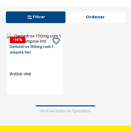
Filtrar
-
14
%
Demedrox 150mg com 1
ampola 1ml
Avise-me
Você viu todos os
1
produtos