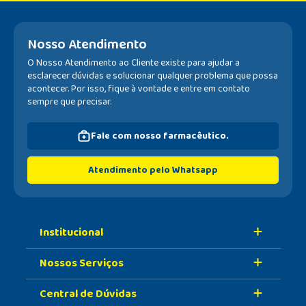
Nosso Atendimento
O Nosso Atendimento ao Cliente existe para ajudar a
esclarecer dúvidas e solucionar qualquer problema que possa
acontecer. Por isso, fique à vontade e entre em contato
sempre que precisar.
Fale com nosso farmacêutico.
Atendimento pelo Whatsapp
Institucional
Nossos Serviços
Sobre A Nossa Drogaria
Central de Dúvidas
Nossa História
Retire Na Loja