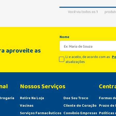
Você viu todos os
1
produt
Nome
a aproveite as
Li e aceito, de acordo com as
Po
atualizações
nal
Centr
Drogaria
Retire Na Loja
Doe Seu Troco
Formas d
Vacinas
Cliente do Coração
Prazo de 
Serviços Farmacêuticos
Convênio Empresas
Políticas