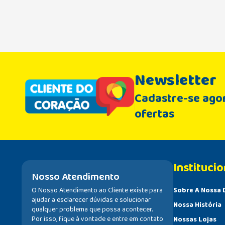
Newsletter
Cadastre-se agor
ofertas
Institucio
Nosso Atendimento
O Nosso Atendimento ao Cliente existe para
Sobre A Nossa 
ajudar a esclarecer dúvidas e solucionar
Nossa História
qualquer problema que possa acontecer.
Por isso, fique à vontade e entre em contato
Nossas Lojas