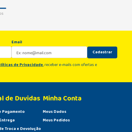
os
Email
Cadastrar
líticas de Privacidade
, receber e-mails com ofertas e
al de Duvidas
Minha Conta 
e Pagamento
Meus Dados
Entrega
Meus Pedidos
 de Troca e Devolução