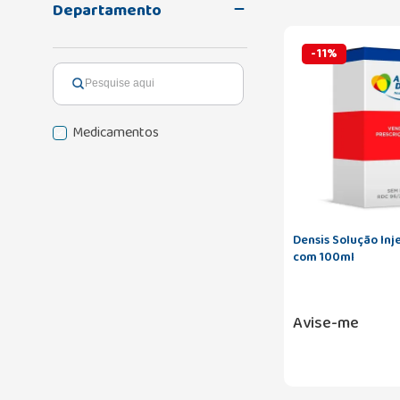
Departamento
-
11
%
Medicamentos
Densis Solução Inj
com 100ml
Avise-me