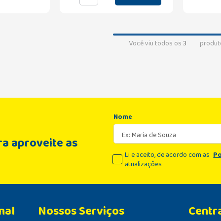
Você viu todos os
3
produt
Nome
a aproveite as
Li e aceito, de acordo com as
Po
atualizações
nal
Centr