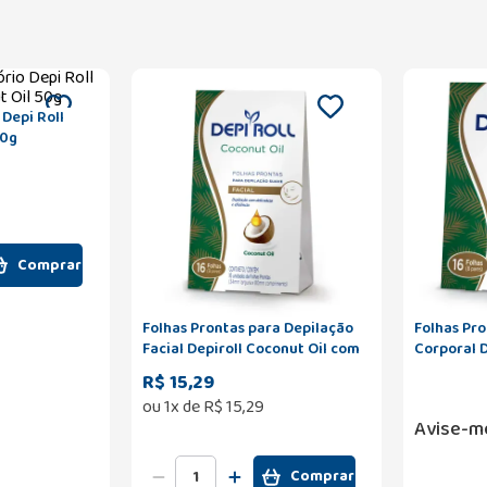
Depi Roll
50g
Comprar
Folhas Prontas para Depilação
Folhas Pro
Facial Depiroll Coconut Oil com
Corporal D
8 Pares
com 8 Par
R$ 15,29
ou
1
x de
R$
15
,
29
Avise-m
Comprar