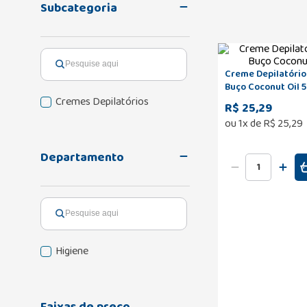
Subcategoria
Creme Depilatório 
Buço Coconut Oil 
Cremes Depilatórios
R$ 25,29
ou
1
x de
R$
25
,
29
Departamento
Higiene
Faixas de preço