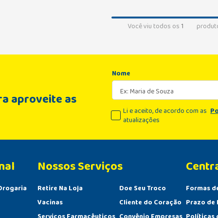
Você viu todos os
1
produt
Nome
a aproveite as
Li e aceito, de acordo com as
Po
atualizações
nal
Centr
Drogaria
Retire Na Loja
Doe Seu Troco
Formas d
Vacinas
Cliente do Coração
Prazo de 
Serviços Farmacêuticos
Convênio Empresas
Políticas