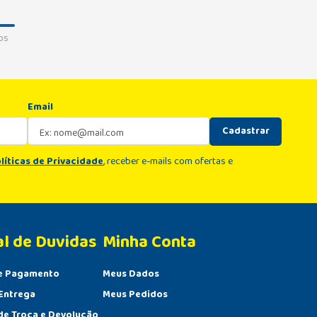
os
Email
Cadastrar
líticas de Privacidade
, receber e-mails com ofertas e
al de Duvidas
Minha Conta 
e Pagamento
Meus Dados
Entrega
Meus Pedidos
 de Troca e Devolução