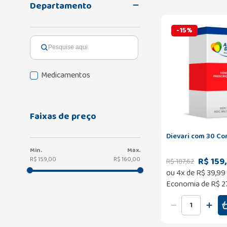
Departamento
-
15
%
Medicamentos
Faixas de preço
Dievari com 30 C
R$ 159
R$ 159,00
R$ 160,00
R$
187
,
62
ou
4
x de
R$
39
,
99
Economia de
R$ 2