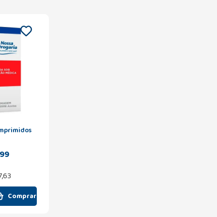
omprimidos
,99
7,63
Comprar