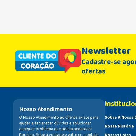
Newsletter
Cadastre-se agor
ofertas
Institucio
Nosso Atendimento
O Nosso Atendimento ao Cliente existe para
Sobre A Nossa 
ajudar a esclarecer dúvidas e solucionar
Nossa História
qualquer problema que possa acontecer.
Por isso, fique à vontade e entre em contato
Nossas Lojas