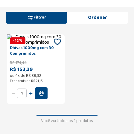
Filtrar
-
12
%
Dhivas 1000mg com 30
Comprimidos
R$
174
,
44
R$ 153,29
ou
4
x de
R$
38
,
32
Economia de
R$ 21,15
Você viu todos os
1
produtos