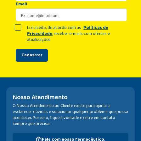
Email
Li e aceito, de acordo com as
Políticas de
Privacidade
, receber e-mails com ofertas e
atualizações
Cadastrar
Nosso Atendimento
O Nosso Atendimento ao Cliente existe para ajudar a
esclarecer dúvidas e solucionar qualquer problema que possa
acontecer. Por isso, fique à vontade e entre em contato
sempre que precisar.
Fale com nosso farmacêutico.