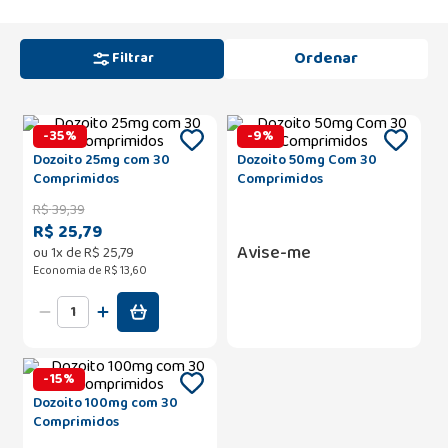
Filtrar
-
35
%
-
9
%
Dozoito 25mg com 30
Dozoito 50mg Com 30
Comprimidos
Comprimidos
R$
39
,
39
R$ 25,79
Avise-me
ou
1
x de
R$
25
,
79
Economia de
R$ 13,60
-
15
%
Dozoito 100mg com 30
Comprimidos