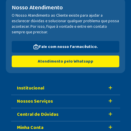
Nosso Atendimento
O Nosso Atendimento ao Cliente existe para ajudar a
esclarecer dúvidas e solucionar qualquer problema que possa
acontecer. Por isso, fique à vontade e entre em contato
sempre que precisar.
Fale com nosso farmacêutico.
Atendimento pelo Whatsapp
Institucional
Nossos Serviços
Sobre A Nossa Drogaria
Central de Dúvidas
Nossa História
Retire Na Loja
Nossas Lojas
Minha Conta
Vacinas
Formas de Pagamento