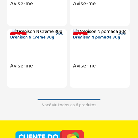
Avise-me
Avise-me
-
10
%
-
8
%
Drenison N Creme 30g
Drenison N pomada 30g
Avise-me
Avise-me
Você viu todos os
6
produtos