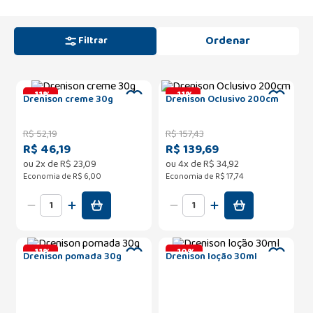
Filtrar
-
11
%
-
11
%
Drenison creme 30g
Drenison Oclusivo 200cm
R$
52
,
19
R$
157
,
43
R$ 46,19
R$ 139,69
ou
2
x de
R$
23
,
09
ou
4
x de
R$
34
,
92
Economia de
R$ 6,00
Economia de
R$ 17,74
-
11
%
-
10
%
Drenison pomada 30g
Drenison loção 30ml