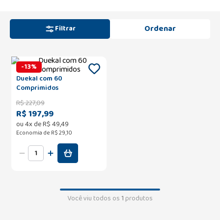
Filtrar
-
13
%
Duekal com 60
Comprimidos
R$
227
,
09
R$ 197,99
ou
4
x de
R$
49
,
49
Economia de
R$ 29,10
Você viu todos os
1
produtos