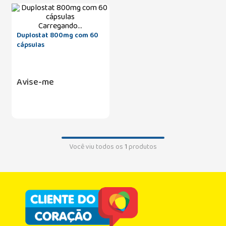
Carregando...
Duplostat 800mg com 60
cápsulas
Avise-me
Você viu todos os
1
produtos