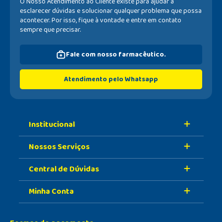
O Nosso Atendimento ao Cliente existe para ajudar a
esclarecer dúvidas e solucionar qualquer problema que possa
acontecer. Por isso, fique à vontade e entre em contato
sempre que precisar.
Fale com nosso farmacêutico.
Atendimento pelo Whatsapp
Institucional
Nossos Serviços
Sobre A Nossa Drogaria
Central de Dúvidas
Nossa História
Retire Na Loja
Nossas Lojas
Minha Conta
Vacinas
Formas de Pagamento
Trabalhe Conosco
Serviços Farmacêuticos
Prazo de Entrega
Meus Dados