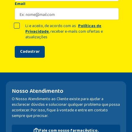
Email
Li e aceito, de acordo com as
Políticas de
Privacidade
, receber e-mails com ofertas e
atualizações
Cadastrar
Nosso Atendimento
O Nosso Atendimento ao Cliente existe para ajudar a
esclarecer dúvidas e solucionar qualquer problema que possa
acontecer. Por isso, fique à vontade e entre em contato
sempre que precisar.
Fale com nosso farmacêutico.