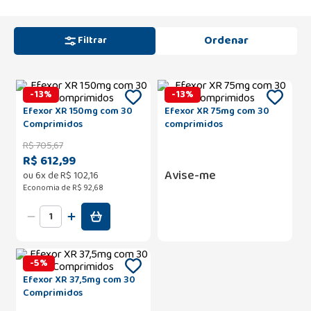
Filtrar
-
13
%
-
13
%
Efexor XR 150mg com 30
Efexor XR 75mg com 30
Comprimidos
comprimidos
R$
705
,
67
R$ 612,99
Avise-me
ou
6
x de
R$
102
,
16
Economia de
R$ 92,68
-
5
%
Efexor XR 37,5mg com 30
Comprimidos