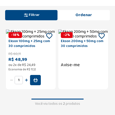
Filtrar
-
18
%
-
2
%
Ekson 100mg + 25mg com
Ekson 200mg + 50mg com
30 comprimidos
30 comprimidos
R$
60
,
11
R$ 48,99
Avise-me
ou
2
x de
R$
24
,
49
Economia de
R$ 11,12
Você viu todos os
2
produtos