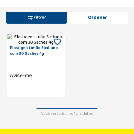
Filtrar
Elastigen Limão Siciliano
com 30 Saches 4g
Avise-me
Você viu todos os
1
produtos