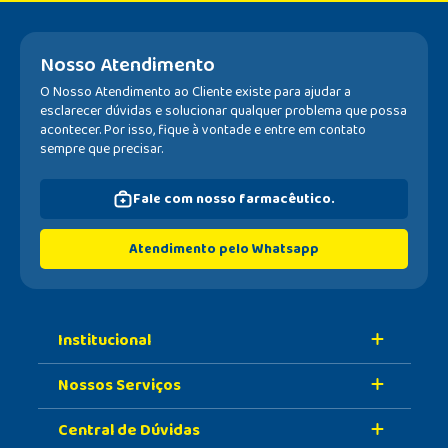
Nosso Atendimento
O Nosso Atendimento ao Cliente existe para ajudar a
esclarecer dúvidas e solucionar qualquer problema que possa
acontecer. Por isso, fique à vontade e entre em contato
sempre que precisar.
Fale com nosso farmacêutico.
Atendimento pelo Whatsapp
Institucional
Nossos Serviços
Sobre A Nossa Drogaria
Central de Dúvidas
Nossa História
Retire Na Loja