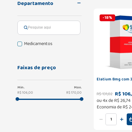
Departamento
-
18
%
Medicamentos
Faixas de preço
Elatium 8mg com 
R$ 106
R$ 106,00
R$ 170,00
R$
131
,
02
ou
4
x de
R$
26
,
74
Economia de
R$ 2