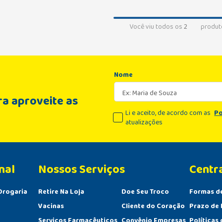
Você viu todos os
2
produt
Nome
a aproveite as
Li e aceito, de acordo com as
Po
atualizações
nal
Centr
Drogaria
Retire Na Loja
Doe Seu Troco
Formas d
Vacinas
Cliente do Coração
Prazo de 
Serviços Farmacêuticos
Convênio Empresas
Políticas