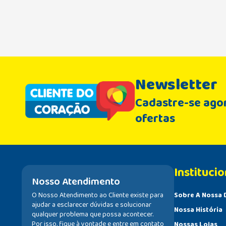
Newsletter
Cadastre-se agor
ofertas
Institucio
Nosso Atendimento
O Nosso Atendimento ao Cliente existe para
Sobre A Nossa 
ajudar a esclarecer dúvidas e solucionar
Nossa História
qualquer problema que possa acontecer.
Por isso, fique à vontade e entre em contato
Nossas Lojas