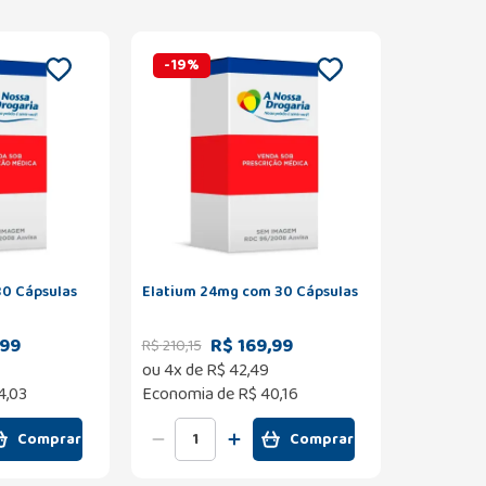
-
19
%
30 Cápsulas
Elatium 24mg com 30 Cápsulas
,99
R$ 169,99
R$
210
,
15
ou
4
x de
R$
42
,
49
4,03
Economia de
R$ 40,16
Comprar
Comprar