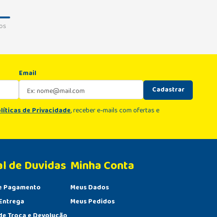
os
Email
Cadastrar
líticas de Privacidade
, receber e-mails com ofertas e
al de Duvidas
Minha Conta 
e Pagamento
Meus Dados
Entrega
Meus Pedidos
 de Troca e Devolução