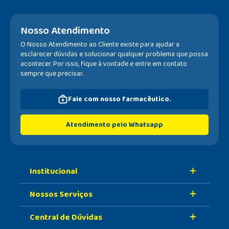
Nosso Atendimento
O Nosso Atendimento ao Cliente existe para ajudar a
esclarecer dúvidas e solucionar qualquer problema que possa
acontecer. Por isso, fique à vontade e entre em contato
sempre que precisar.
Fale com nosso farmacêutico.
Atendimento pelo Whatsapp
Institucional
Nossos Serviços
Sobre A Nossa Drogaria
Central de Dúvidas
Nossa História
Retire Na Loja