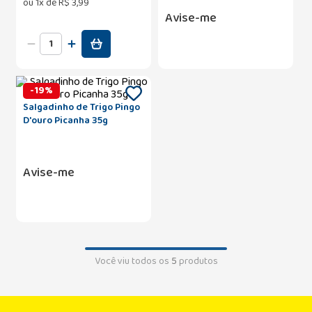
ou
1
x de
R$
3
,
99
Avise-me
-
19
%
Salgadinho de Trigo Pingo
D'ouro Picanha 35g
Avise-me
Você viu todos os
5
produtos