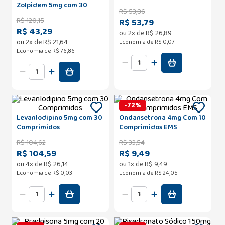
Zolpidem 5mg com 30
R$
53
,
86
Comprimidos Sublingual
R$
120
,
15
R$ 53,79
EMS
R$ 43,29
ou
2
x de
R$
26
,
89
ou
2
x de
R$
21
,
64
Economia de
R$ 0,07
Economia de
R$ 76,86
-
72
%
Levanlodipino 5mg com 30
Ondansetrona 4mg Com 10
Comprimidos
Comprimidos EMS
R$
104
,
62
R$
33
,
54
R$ 104,59
R$ 9,49
ou
4
x de
R$
26
,
14
ou
1
x de
R$
9
,
49
Economia de
R$ 0,03
Economia de
R$ 24,05