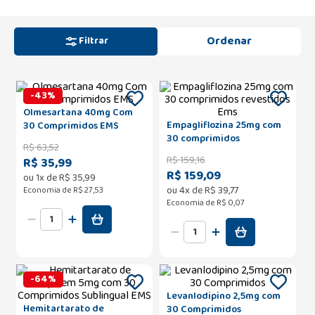
Filtrar
-
43
%
Olmesartana 40mg Com
Empagliflozina 25mg com
30 Comprimidos EMS
30 comprimidos
R$
63
,
52
revestidos Ems
R$
159
,
16
R$ 35,99
R$ 159,09
ou
1
x de
R$
35
,
99
ou
4
x de
R$
39
,
77
Economia de
R$ 27,53
Economia de
R$ 0,07
-
64
%
Levanlodipino 2,5mg com
Hemitartarato de
30 Comprimidos