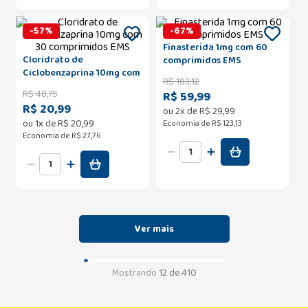
-
57
%
-
67
%
Finasterida 1mg com 60
Cloridrato de
comprimidos EMS
Ciclobenzaprina 10mg com
R$
183
,
12
30 comprimidos EMS
R$
48
,
75
R$ 59,99
R$ 20,99
ou
2
x de
R$
29
,
99
ou
1
x de
R$
20
,
99
Economia de
R$ 123,13
Economia de
R$ 27,76
Mostrando
12 de 410