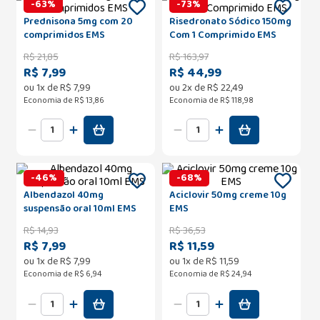
-
63
%
-
73
%
Prednisona 5mg com 20
Risedronato Sódico 150mg
comprimidos EMS
Com 1 Comprimido EMS
R$
21
,
85
R$
163
,
97
R$ 7,99
R$ 44,99
ou
1
x de
R$
7
,
99
ou
2
x de
R$
22
,
49
Economia de
R$ 13,86
Economia de
R$ 118,98
-
46
%
-
68
%
Albendazol 40mg
Aciclovir 50mg creme 10g
suspensão oral 10ml EMS
EMS
R$
14
,
93
R$
36
,
53
R$ 7,99
R$ 11,59
ou
1
x de
R$
7
,
99
ou
1
x de
R$
11
,
59
Economia de
R$ 6,94
Economia de
R$ 24,94