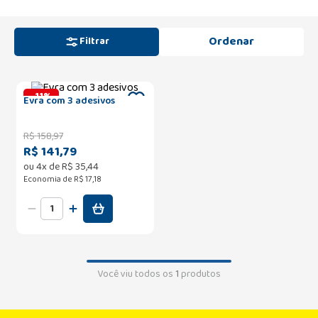
Filtrar
-
11
%
Evra com 3 adesivos
R$
158
,
97
R$ 141,79
ou
4
x de
R$
35
,
44
Economia de
R$ 17,18
Você viu todos os
1
produtos