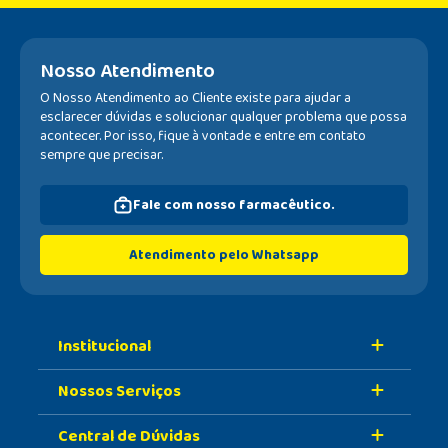
Nosso Atendimento
O Nosso Atendimento ao Cliente existe para ajudar a
esclarecer dúvidas e solucionar qualquer problema que possa
acontecer. Por isso, fique à vontade e entre em contato
sempre que precisar.
Fale com nosso farmacêutico.
Atendimento pelo Whatsapp
Institucional
Nossos Serviços
Sobre A Nossa Drogaria
Central de Dúvidas
Nossa História
Retire Na Loja