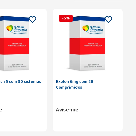
-
5
%
tch 5 com 30 sistemas
Exelon 6mg com 28
Comprimidos
e
Avise-me