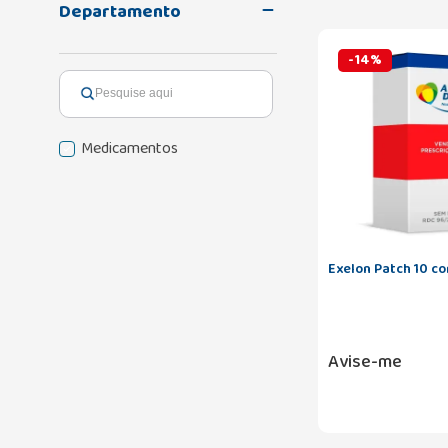
Departamento
-
14
%
Medicamentos
Exelon Patch 10 c
Avise-me