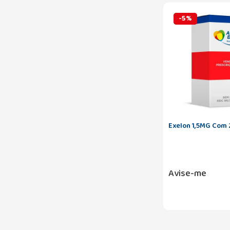
-
5
%
Exelon 1,5MG Com 
Avise-me