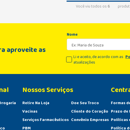
Você viu todos os
6
produt
Nome
a aproveite as
Li e aceito, de acordo com as
Po
atualizações
nal
Centr
Drogaria
Retire Na Loja
Doe Seu Troco
Formas d
Vacinas
Cliente do Coração
Prazo de 
Serviços Farmacêuticos
Convênio Empresas
Políticas
sco
PBM
Política 