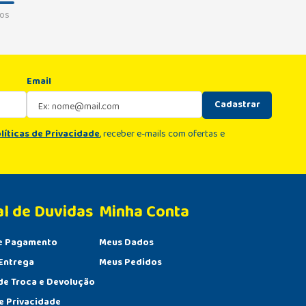
os
Email
Cadastrar
líticas de Privacidade
, receber e-mails com ofertas e
al de Duvidas
Minha Conta 
e Pagamento
Meus Dados
Entrega
Meus Pedidos
 de Troca e Devolução
de Privacidade