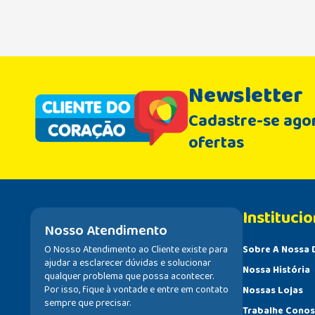
Newsletter
Cadastre-se agor
ofertas
Institucio
Nosso Atendimento
O Nosso Atendimento ao Cliente existe para
Sobre A Nossa 
ajudar a esclarecer dúvidas e solucionar
Nossa História
qualquer problema que possa acontecer.
Por isso, fique à vontade e entre em contato
Nossas Lojas
sempre que precisar.
Trabalhe Cono