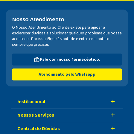
Nosso Atendimento
O Nosso Atendimento ao Cliente existe para ajudar a
esclarecer dúvidas e solucionar qualquer problema que possa
acontecer. Por isso, fique à vontade e entre em contato
sempre que precisar.
Fale com nosso farmacêutico.
Atendimento pelo Whatsapp
Institucional
Nossos Serviços
Sobre A Nossa Drogaria
Central de Dúvidas
Nossa História
Retire Na Loja