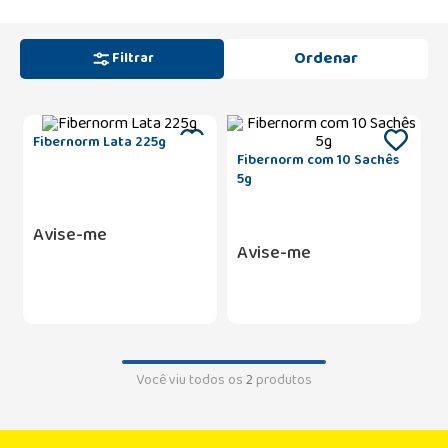
Filtrar
Fibernorm Lata 225g
Fibernorm com 10 Sachês
5g
Avise-me
Avise-me
Você viu todos os
2
produtos