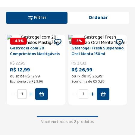
Filtrar
-
43
%
-
3
%
Gastrogel com 20
Gastrogel Fresh Suspensão
Comprimidos Mastigáveis
Oral Menta 150ml
R$
22
,
95
R$
27
,
82
R$ 12,99
R$ 26,99
ou
1
x de
R$
12
,
99
ou
1
x de
R$
26
,
99
Economia de
R$ 9,96
Economia de
R$ 0,83
Você viu todos os
2
produtos