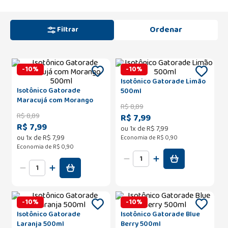
Filtrar
-
10
%
-
10
%
Isotônico Gatorade Limão
Isotônico Gatorade
500ml
Maracujá com Morango
R$
8
,
89
500ml
R$
8
,
89
R$ 7,99
R$ 7,99
ou
1
x de
R$
7
,
99
ou
1
x de
R$
7
,
99
Economia de
R$ 0,90
Economia de
R$ 0,90
-
10
%
-
10
%
Isotônico Gatorade
Isotônico Gatorade Blue
Laranja 500ml
Berry 500ml