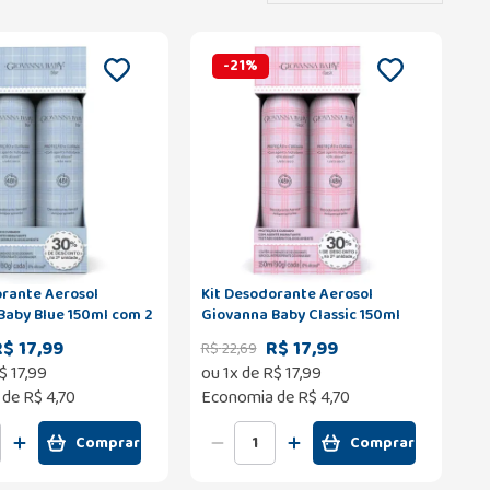
-
21
%
orante Aerosol
Kit Desodorante Aerosol
Baby Blue 150ml com 2
Giovanna Baby Classic 150ml
30% de Desconto na
com 2 Unidades 30% de
R$ 17,99
R$ 17,99
R$
22
,
69
e
Desconto na 2º Unidade
$
17
,
99
ou
1
x de
R$
17
,
99
 de
R$ 4,70
Economia de
R$ 4,70
Comprar
Comprar