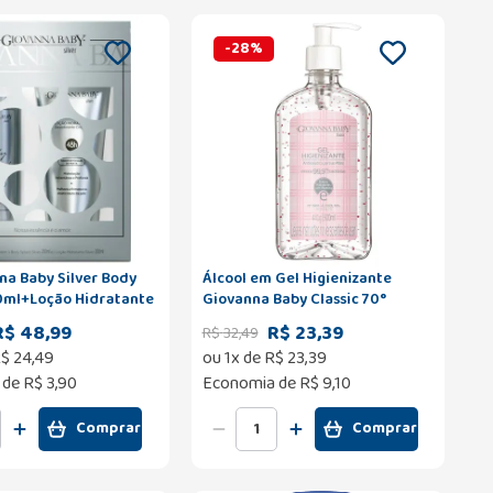
-
28
%
na Baby Silver Body
Álcool em Gel Higienizante
0ml+Loção Hidratante
Giovanna Baby Classic 70°
500ml
R$ 48,99
R$ 23,39
R$
32
,
49
$
24
,
49
ou
1
x de
R$
23
,
39
 de
R$ 3,90
Economia de
R$ 9,10
Comprar
Comprar