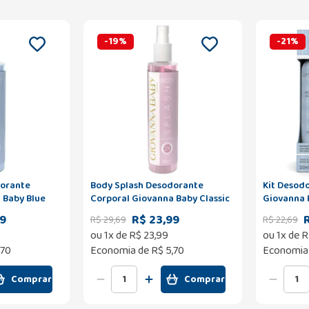
-
19
%
-
21
%
dorante
Body Splash Desodorante
Kit Desod
 Baby Blue
Corporal Giovanna Baby Classic
Giovanna 
260ml
Unidades 
99
R$ 23,99
R$
29
,
69
R$
22
,
69
2º Unidad
ou
1
x de
R$
23
,
99
ou
1
x de
R
,70
Economia de
R$ 5,70
Economia
Comprar
Comprar