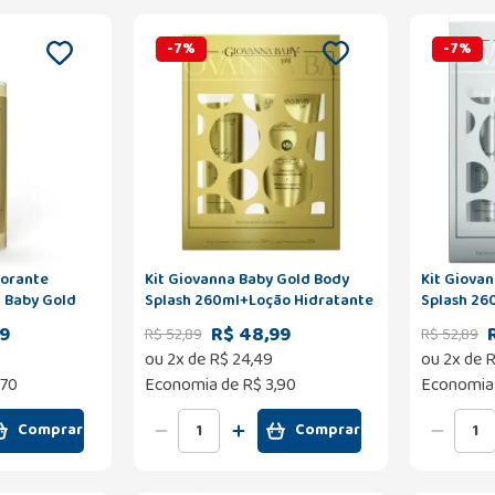
-
7
%
-
7
%
dorante
Kit Giovanna Baby Gold Body
Kit Giovan
 Baby Gold
Splash 260ml+Loção Hidratante
Splash 26
200ml
200ml
99
R$ 48,99
R$
52
,
89
R$
52
,
89
ou
2
x de
R$
24
,
49
ou
2
x de
R
,70
Economia de
R$ 3,90
Economia
Comprar
Comprar