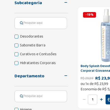
Subcategoria
-
19
%
Desodorantes
Sabonete Barra
Curativos e Contusões
Hidratantes Corporais
Body Splash Deso
Corporal Giovanna
Sabonetes
260ml
Departamento
R$ 23,
R$
29
,
69
ou
1
x de
R$
23
,
99
Economia de
R$ 5
Higiene