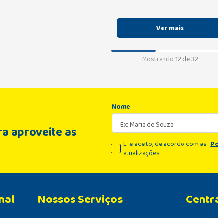
Mostrando
12 de 32
Nome
a aproveite as
Li e aceito, de acordo com as
Po
atualizações
nal
Centr