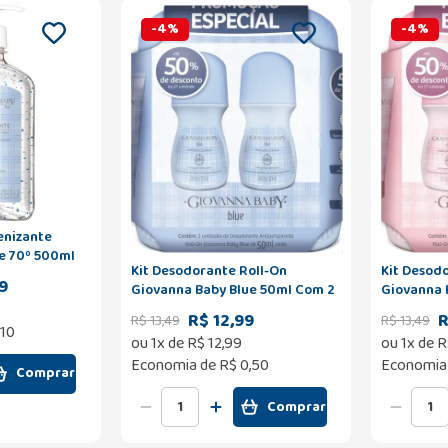
-
4
%
-
4
%
enizante
e 70º 500ml
Kit Desodorante Roll-On
Kit Desod
9
Giovanna Baby Blue 50ml Com 2
Giovanna 
Unidades 50% de Desconto na
2 Unidade
R$ 12,99
R
R$
13
,
49
R$
13
,
49
Segunda Unidade
Segunda 
,10
ou
1
x de
R$
12
,
99
ou
1
x de
R
Economia de
R$ 0,50
Economia
Comprar
Comprar