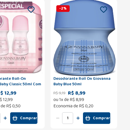
-
2
%
orante Roll-On
Desodorante Roll On Giovanna
Baby Classic 50ml Com
Baby Blue 50ml
s 50% de Desconto na
$ 12,99
R$ 8,99
R$
9
,
19
Unidade
$
12
,
99
ou
1
x de
R$
8
,
99
 de
R$ 0,50
Economia de
R$ 0,20
Comprar
Comprar