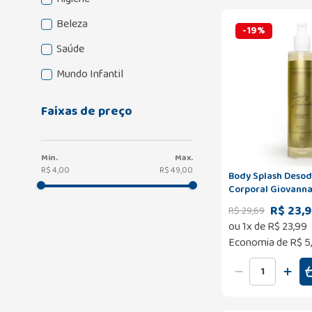
Beleza
-
19
%
Saúde
Mundo Infantil
Faixas de preço
R$ 4,00
R$ 49,00
Body Splash Deso
Corporal Giovanna
260ml
R$ 23,
R$
29
,
69
ou
1
x de
R$
23
,
99
Economia de
R$ 5