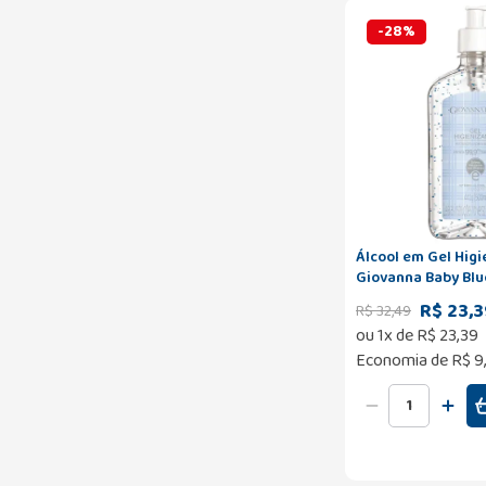
-
28
%
Álcool em Gel Higi
Giovanna Baby Blu
R$ 23,3
R$
32
,
49
ou
1
x de
R$
23
,
39
Economia de
R$ 9