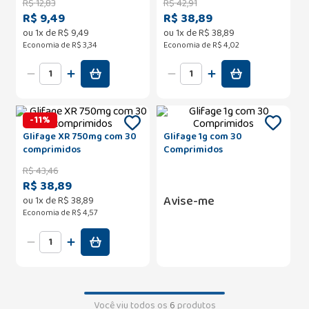
R$
12
,
83
R$
42
,
91
R$ 9,49
R$ 38,89
ou
1
x de
R$
9
,
49
ou
1
x de
R$
38
,
89
Economia de
R$ 3,34
Economia de
R$ 4,02
-
11
%
Glifage XR 750mg com 30
Glifage 1g com 30
comprimidos
Comprimidos
R$
43
,
46
R$ 38,89
Avise-me
ou
1
x de
R$
38
,
89
Economia de
R$ 4,57
Você viu todos os
6
produtos