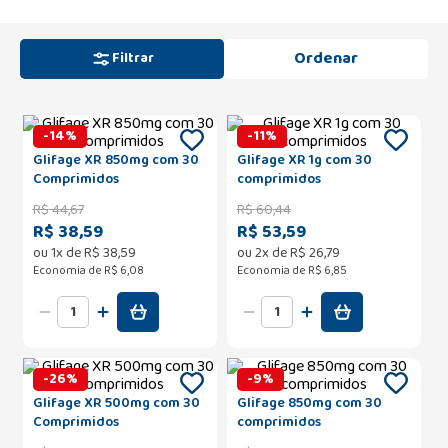
Filtrar
-
14
%
-
11
%
Glifage XR 850mg com 30
Glifage XR 1g com 30
Comprimidos
comprimidos
R$
44
,
67
R$
60
,
44
R$ 38,59
R$ 53,59
ou
1
x de
R$
38
,
59
ou
2
x de
R$
26
,
79
Economia de
R$ 6,08
Economia de
R$ 6,85
-
26
%
-
9
%
Glifage XR 500mg com 30
Glifage 850mg com 30
Comprimidos
comprimidos