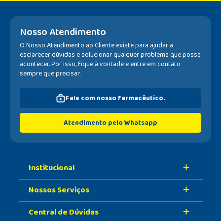
Nosso Atendimento
O Nosso Atendimento ao Cliente existe para ajudar a
esclarecer dúvidas e solucionar qualquer problema que possa
acontecer. Por isso, fique à vontade e entre em contato
sempre que precisar.
Fale com nosso farmacêutico.
Atendimento pelo Whatsapp
Institucional
Nossos Serviços
Sobre A Nossa Drogaria
Central de Dúvidas
Nossa História
Retire Na Loja