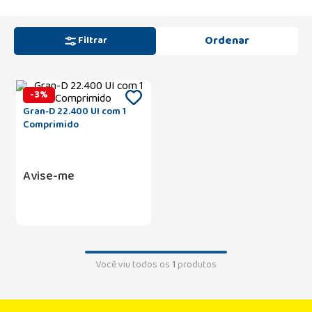
Filtrar
-
3
%
Gran-D 22.400 UI com 1
Comprimido
Avise-me
Você viu todos os
1
produtos