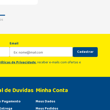
os
Email
Cadastrar
líticas de Privacidade
, receber e-mails com ofertas e
al de Duvidas
Minha Conta 
e Pagamento
Meus Dados
Entrega
Meus Pedidos