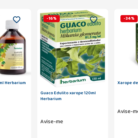
-
16
%
-
34
%
ml Herbarium
Xarope de
Guaco Edulito xarope 120ml
Herbarium
Avise-m
Avise-me