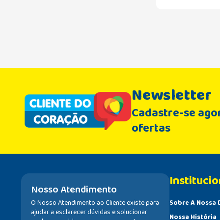
Newsletter
Cadastre-se agor
ofertas
Institucio
Nosso Atendimento
O Nosso Atendimento ao Cliente existe para
Sobre A Nossa 
ajudar a esclarecer dúvidas e solucionar
Nossa História