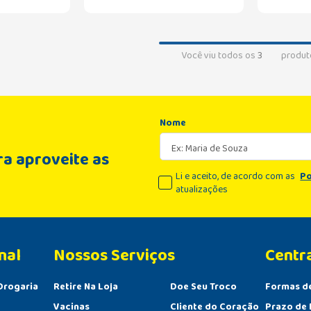
Você viu todos os
3
produt
Nome
a aproveite as
Li e aceito, de acordo com as
Po
atualizações
nal
Centr
Drogaria
Retire Na Loja
Doe Seu Troco
Formas d
Vacinas
Cliente do Coração
Prazo de 