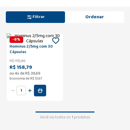
Filtrar
-
8
%
Hominus 2/5mg com 30
Cápsulas
R$
172
,
46
R$ 158,79
ou
4
x de
R$
39
,
69
Economia de
R$ 13,67
Você viu todos os
1
produtos