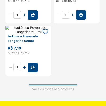
ou
1
x de
R$
7
,
19
ou
1
x de
R$
7
,
19
Isotônico Powerade
Tangerina 500ml
R$ 7,19
ou
1
x de
R$
7
,
19
Você viu todos os
5
produtos