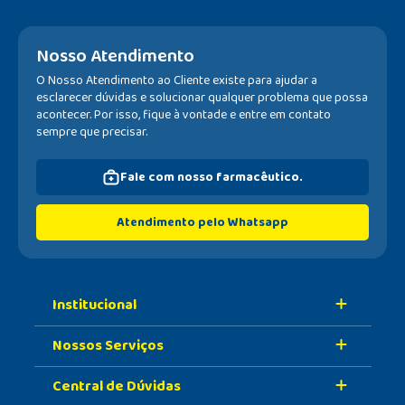
Nosso Atendimento
O Nosso Atendimento ao Cliente existe para ajudar a
esclarecer dúvidas e solucionar qualquer problema que possa
acontecer. Por isso, fique à vontade e entre em contato
sempre que precisar.
Fale com nosso farmacêutico.
Atendimento pelo Whatsapp
Institucional
Nossos Serviços
Sobre A Nossa Drogaria
Central de Dúvidas
Nossa História
Retire Na Loja