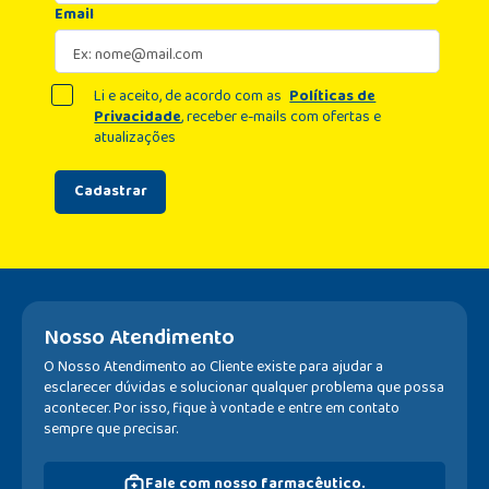
Email
Li e aceito, de acordo com as
Políticas de
Privacidade
, receber e-mails com ofertas e
atualizações
Cadastrar
Nosso Atendimento
O Nosso Atendimento ao Cliente existe para ajudar a
esclarecer dúvidas e solucionar qualquer problema que possa
acontecer. Por isso, fique à vontade e entre em contato
sempre que precisar.
Fale com nosso farmacêutico.