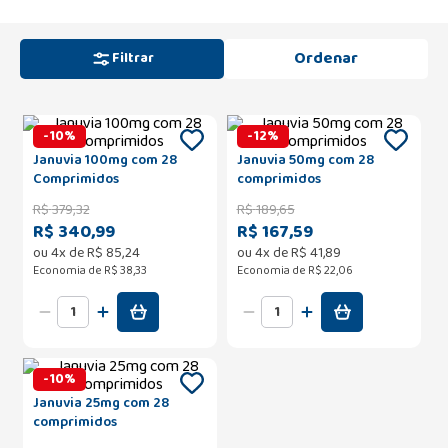
Filtrar
-
10
%
-
12
%
Januvia 100mg com 28
Januvia 50mg com 28
Comprimidos
comprimidos
R$
379
,
32
R$
189
,
65
R$ 340,99
R$ 167,59
ou
4
x de
R$
85
,
24
ou
4
x de
R$
41
,
89
Economia de
R$ 38,33
Economia de
R$ 22,06
-
10
%
Januvia 25mg com 28
comprimidos