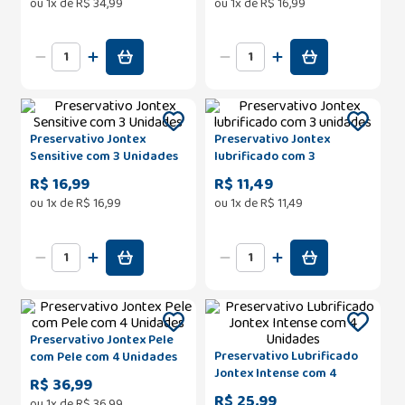
ou
1
x de
R$
34
,
99
ou
1
x de
R$
16
,
99
Preservativo Jontex
Preservativo Jontex
Sensitive com 3 Unidades
lubrificado com 3
unidades
R$ 16,99
R$ 11,49
ou
1
x de
R$
16
,
99
ou
1
x de
R$
11
,
49
Preservativo Jontex Pele
Preservativo Lubrificado
com Pele com 4 Unidades
Jontex Intense com 4
R$ 36,99
Unidades
R$ 25,99
ou
1
x de
R$
36
,
99