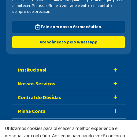
esclarecer dúvidas e solucionar qualquer problema que possa
acontecer. Por isso, fique à vontade e entre em contato
sempre que precisar.
Fale com nosso farmacêutico.
Atendimento pelo Whatsapp
Institucional
Nossos Serviços
Sobre A Nossa Drogaria
Central de Dúvidas
Nossa História
Retire Na Loja
Nossas Lojas
Minha Conta
Vacinas
Formas de Pagamento
Trabalhe Conosco
Serviços Farmacêuticos
Prazo de Entrega
Meus Dados
Utilizamos cookies para oferecer a melhor experiência e
Formas de pagamento
PBM
personalizar conteúdo. Ao seguir navegando, você concorda