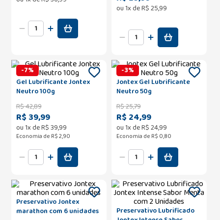
ou
1
x de
R$
25
,
99
-
7
%
-
3
%
Gel Lubrificante Jontex
Jontex Gel Lubrificante
Neutro 100g
Neutro 50g
R$
42
,
89
R$
25
,
79
R$ 39,99
R$ 24,99
ou
1
x de
R$
39
,
99
ou
1
x de
R$
24
,
99
Economia de
R$ 2,90
Economia de
R$ 0,80
Preservativo Jontex
Preservativo Lubrificado
marathon com 6 unidades
Jontex Intense Sabor