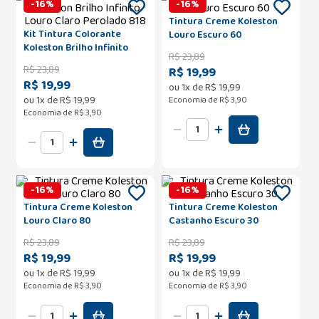
-
16
%
-
16
%
Tintura Creme Koleston
Kit Tintura Colorante
Louro Escuro 60
Koleston Brilho Infinito
R$
23
,
89
Louro Claro Perolado 818
R$
23
,
89
R$ 19,99
R$ 19,99
ou
1
x de
R$
19
,
99
ou
1
x de
R$
19
,
99
Economia de
R$ 3,90
Economia de
R$ 3,90
-
16
%
-
16
%
Tintura Creme Koleston
Tintura Creme Koleston
Louro Claro 80
Castanho Escuro 30
R$
23
,
89
R$
23
,
89
R$ 19,99
R$ 19,99
ou
1
x de
R$
19
,
99
ou
1
x de
R$
19
,
99
Economia de
R$ 3,90
Economia de
R$ 3,90