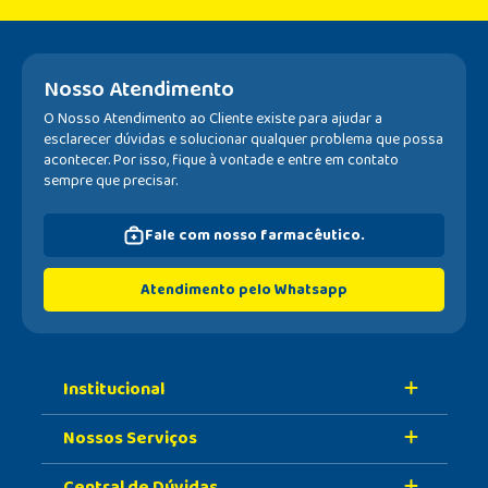
Nosso Atendimento
O Nosso Atendimento ao Cliente existe para ajudar a
esclarecer dúvidas e solucionar qualquer problema que possa
acontecer. Por isso, fique à vontade e entre em contato
sempre que precisar.
Fale com nosso farmacêutico.
Atendimento pelo Whatsapp
Institucional
Nossos Serviços
Sobre A Nossa Drogaria
Central de Dúvidas
Nossa História