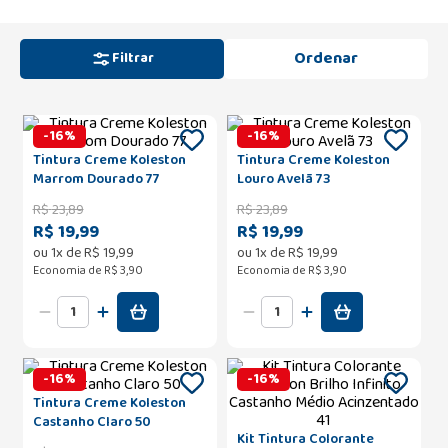
Filtrar
-
16
%
-
16
%
Tintura Creme Koleston
Tintura Creme Koleston
Marrom Dourado 77
Louro Avelã 73
R$
23
,
89
R$
23
,
89
R$ 19,99
R$ 19,99
ou
1
x de
R$
19
,
99
ou
1
x de
R$
19
,
99
Economia de
R$ 3,90
Economia de
R$ 3,90
-
16
%
-
16
%
Tintura Creme Koleston
Castanho Claro 50
Kit Tintura Colorante