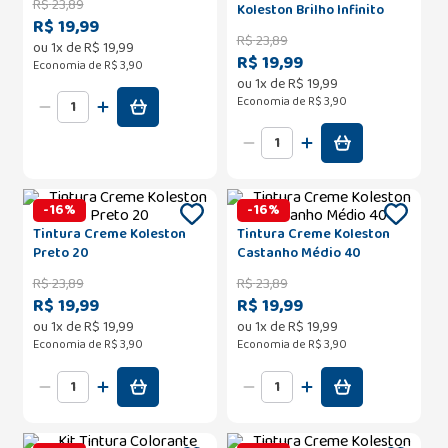
R$
23
,
89
Koleston Brilho Infinito
R$ 19,99
Castanho Médio
R$
23
,
89
ou
1
x de
R$
19
,
99
Acinzentado 41
R$ 19,99
Economia de
R$ 3,90
ou
1
x de
R$
19
,
99
Economia de
R$ 3,90
-
16
%
-
16
%
Tintura Creme Koleston
Tintura Creme Koleston
Preto 20
Castanho Médio 40
R$
23
,
89
R$
23
,
89
R$ 19,99
R$ 19,99
ou
1
x de
R$
19
,
99
ou
1
x de
R$
19
,
99
Economia de
R$ 3,90
Economia de
R$ 3,90