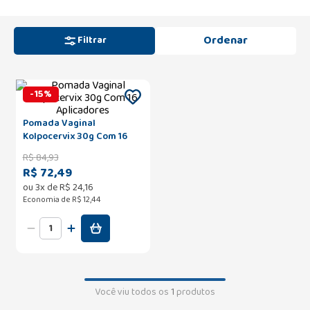
Filtrar
-
15
%
Pomada Vaginal
Kolpocervix 30g Com 16
Aplicadores
R$
84
,
93
R$ 72,49
ou
3
x de
R$
24
,
16
Economia de
R$ 12,44
Você viu todos os
1
produtos