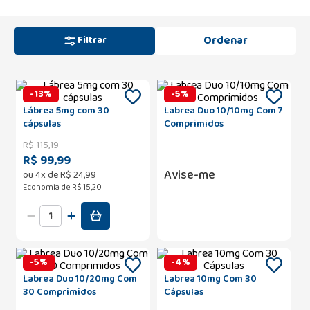
Filtrar
-
13
%
-
5
%
Lábrea 5mg com 30
Labrea Duo 10/10mg Com 7
cápsulas
Comprimidos
R$
115
,
19
R$ 99,99
Avise-me
ou
4
x de
R$
24
,
99
Economia de
R$ 15,20
-
5
%
-
4
%
Labrea Duo 10/20mg Com
Labrea 10mg Com 30
30 Comprimidos
Cápsulas