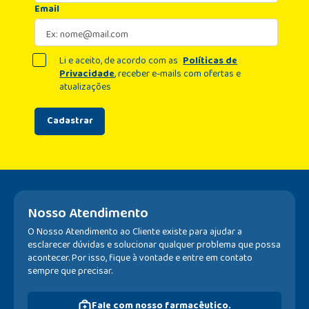
Email
Li e aceito, de acordo com as
Políticas de
Privacidade
, receber e-mails com ofertas e
atualizações
Cadastrar
Nosso Atendimento
O Nosso Atendimento ao Cliente existe para ajudar a
esclarecer dúvidas e solucionar qualquer problema que possa
acontecer. Por isso, fique à vontade e entre em contato
sempre que precisar.
Fale com nosso farmacêutico.