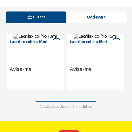
Filtrar
Lacrilax colírio 10ml
Lacrilax colírio 15ml
Avise-me
Avise-me
Você viu todos os
2
produtos