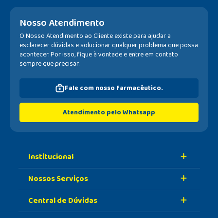
Nosso Atendimento
O Nosso Atendimento ao Cliente existe para ajudar a
esclarecer dúvidas e solucionar qualquer problema que possa
acontecer. Por isso, fique à vontade e entre em contato
sempre que precisar.
Fale com nosso farmacêutico.
Atendimento pelo Whatsapp
Institucional
Nossos Serviços
Sobre A Nossa Drogaria
Central de Dúvidas
Nossa História
Retire Na Loja