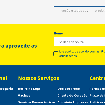
Você viu todos os
2
produt
Nome
a aproveite as
Li e aceito, de acordo com as
Po
atualizações
nal
Centr
Drogaria
Retire Na Loja
Doe Seu Troco
Formas d
Vacinas
Cliente do Coração
Prazo de 
Serviços Farmacêuticos
Convênio Empresas
Políticas