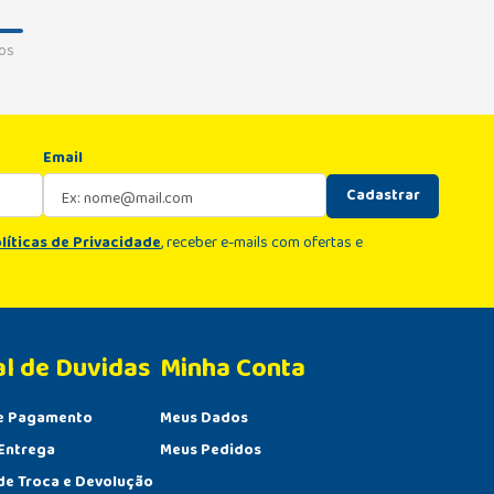
os
Email
Cadastrar
líticas de Privacidade
, receber e-mails com ofertas e
al de Duvidas
Minha Conta 
e Pagamento
Meus Dados
Entrega
Meus Pedidos
 de Troca e Devolução