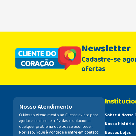
Newsletter
Cadastre-se agor
ofertas
Institucio
Nosso Atendimento
O Nosso Atendimento ao Cliente existe para
Sobre A Nossa 
ajudar a esclarecer dúvidas e solucionar
Nossa História
qualquer problema que possa acontecer.
Por isso, fique à vontade e entre em contato
Nossas Lojas