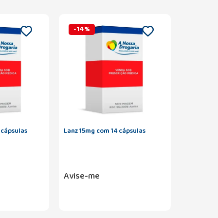
-
14
%
cápsulas
Lanz 15mg com 14 cápsulas
Avise-me